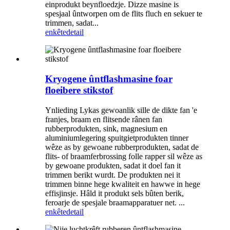
einprodukt beynfloedzje. Dizze masine is
spesjaal ûntworpen om de flits fluch en sekuer te
trimmen, sadat...
enkête
detail
Kryogene ûntflashmasine foar
floeibere stikstof
Ynlieding Lykas gewoanlik sille de dikte fan 'e
franjes, braam en flitsende rânen fan
rubberprodukten, sink, magnesium en
aluminiumlegering spuitgietprodukten tinner
wêze as by gewoane rubberprodukten, sadat de
flits- of braamferbrossing folle rapper sil wêze as
by gewoane produkten, sadat it doel fan it
trimmen berikt wurdt. De produkten nei it
trimmen binne hege kwaliteit en hawwe in hege
effisjinsje. Hâld it produkt sels bûten berik,
feroarje de spesjale braamapparatuer net. ...
enkête
detail