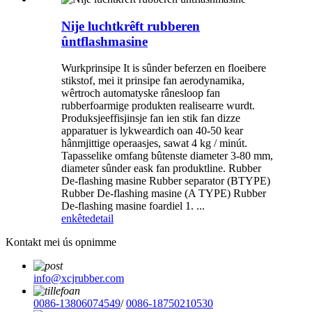
Nije luchtkrêft rubberen
ûntflashmasine
Wurkprinsipe It is sûnder beferzen en floeibere
stikstof, mei it prinsipe fan aerodynamika,
wêrtroch automatyske rânesloop fan
rubberfoarmige produkten realisearre wurdt.
Produksjeeffisjinsje fan ien stik fan dizze
apparatuer is lykweardich oan 40-50 kear
hânmjittige operaasjes, sawat 4 kg / minút.
Tapasselike omfang bûtenste diameter 3-80 mm,
diameter sûnder eask fan produktline. Rubber
De-flashing masine Rubber separator (BTYPE)
Rubber De-flashing masine (A TYPE) Rubber
De-flashing masine foardiel 1. ...
enkête
detail
Kontakt mei ús opnimme
info@xcjrubber.com
0086-13806074549
/
0086-18750210530