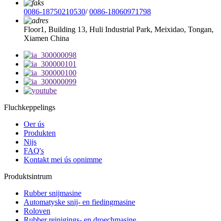
0086-18750210530
/
0086-18060971798
Floor1, Building 13, Huli Industrial Park, Meixidao, Tongan,
Xiamen China
Fluchkeppelings
Oer ús
Produkten
Nijs
FAQ's
Kontakt mei ús opnimme
Produktsintrum
Rubber snijmasine
Automatyske snij- en fiedingmasine
Roloven
Rubber reinigings- en droechmasine