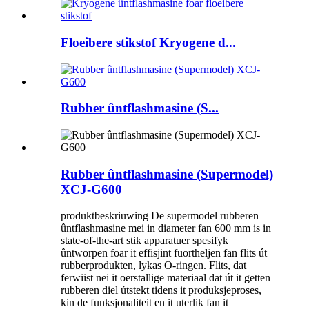
Floeibere stikstof Kryogene d...
Rubber ûntflashmasine (S...
Rubber ûntflashmasine (Supermodel)
XCJ-G600
produktbeskriuwing De supermodel rubberen
ûntflashmasine mei in diameter fan 600 mm is in
state-of-the-art stik apparatuer spesifyk
ûntworpen foar it effisjint fuortheljen fan flits út
rubberprodukten, lykas O-ringen. Flits, dat
ferwiist nei it oerstallige materiaal dat út it getten
rubberen diel útstekt tidens it produksjeproses,
kin de funksjonaliteit en it uterlik fan it