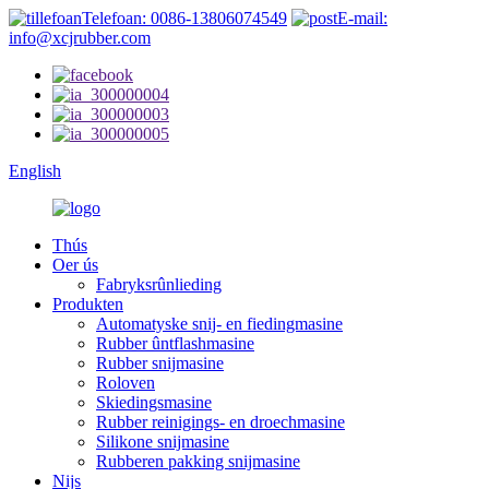
Telefoan: 0086-13806074549
E-mail:
info@xcjrubber.com
English
Thús
Oer ús
Fabryksrûnlieding
Produkten
Automatyske snij- en fiedingmasine
Rubber ûntflashmasine
Rubber snijmasine
Roloven
Skiedingsmasine
Rubber reinigings- en droechmasine
Silikone snijmasine
Rubberen pakking snijmasine
Nijs