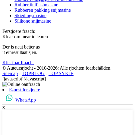
Rubber ûntflashmasine
Rubberen pakking snijmasine
Skiedingsmasine
Silikone snijmasine
Ferstjoere fraach:
Klear om mear te learen
Der is neat better as
it einresultaat sjen.
Klik foar fraach
© Auteursrjocht - 2010-2026: Alle rjochten foarbehâlden.
Sitemap
-
TOPBLOG
-
TOP SYKJE
[javascript]
[/javascript]
E-post ferstjoere
WhatsApp
x