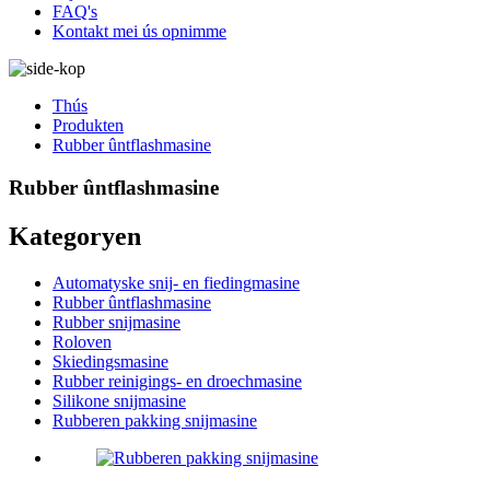
FAQ's
Kontakt mei ús opnimme
Thús
Produkten
Rubber ûntflashmasine
Rubber ûntflashmasine
Kategoryen
Automatyske snij- en fiedingmasine
Rubber ûntflashmasine
Rubber snijmasine
Roloven
Skiedingsmasine
Rubber reinigings- en droechmasine
Silikone snijmasine
Rubberen pakking snijmasine